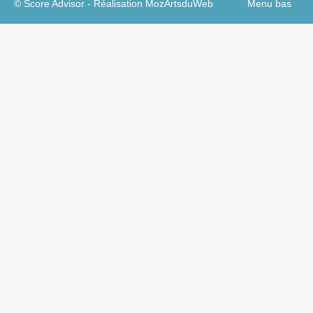
© Score Advisor - Réalisation
MozArtsduWeb
Menu bas