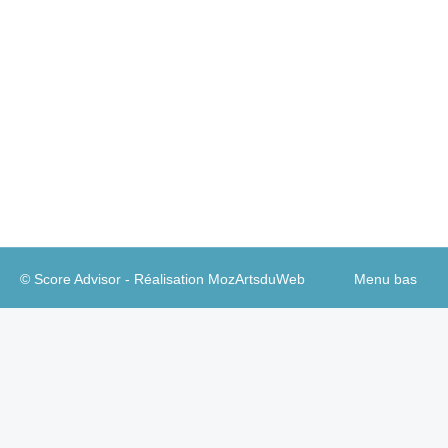
En savoir plus
Abonnement tout illimité
2000,00
€
Ajouter au panier
© Score Advisor - Réalisation
MozArtsduWeb
Menu bas