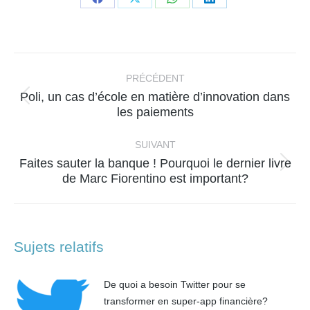
Partager
Partager
Partager
Partager
sur
sur
sur
sur
Facebook
X
WhatsApp
LinkedIn
Navigation
article
PRÉCÉDENT
Poli, un cas d’école en matière d’innovation dans
Article
les paiements
précédent
:
SUIVANT
Faites sauter la banque ! Pourquoi le dernier livre
Article
de Marc Fiorentino est important?
suivant
:
Sujets relatifs
De quoi a besoin Twitter pour se
transformer en super-app financière?