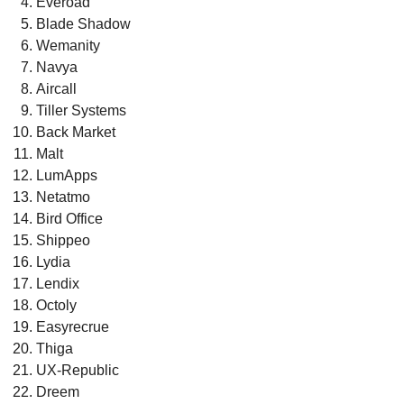
Everoad
Blade Shadow
Wemanity
Navya
Aircall
Tiller Systems
Back Market
Malt
LumApps
Netatmo
Bird Office
Shippeo
Lydia
Lendix
Octoly
Easyrecrue
Thiga
UX-Republic
Dreem