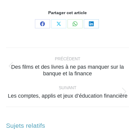
Partager cet article
Partager
Partager
Partager
Partager
sur
sur
sur
sur
Facebook
X
WhatsApp
LinkedIn
Navigation
article
PRÉCÉDENT
Des films et des livres à ne pas manquer sur la
Article
banque et la finance
précédent
:
SUIVANT
Article
Les comptes, applis et jeux d’éducation financière
suivant
:
Sujets relatifs