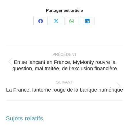
Partager cet article
Partager
Partager
Partager
Partager
sur
sur
sur
sur
Facebook
X
WhatsApp
LinkedIn
Navigation
article
PRÉCÉDENT
En se lançant en France, MyMonty rouvre la
Article
question, mal traitée, de l’exclusion financière
précédent
:
SUIVANT
Article
La France, lanterne rouge de la banque numérique
suivant
:
Sujets relatifs