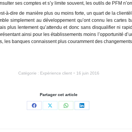
nsulter ses comptes et s’y limite souvent, les outils de PFM n’o
’est-à-dire de manière plus ou moins forte, un quart de la client
ble simplement au développement qu’ont connu les cartes banc
s plus lentement qu’attendu et donc sans disqualifier ni rapi
représentant ainsi pour les établissements moins l’opportunité d’
tifs, les banques connaissent plus couramment des changements 
Catégorie :
Expérience client
16 juin 2016
Partager cet article
Partager
Partager
Partager
Partager
sur
sur
sur
sur
Facebook
X
WhatsApp
LinkedIn