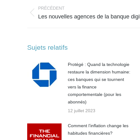
Navigation
article
PRÉCÉDENT
Article
Les nouvelles agences de la banque digi
précédent
:
Sujets relatifs
Protégé : Quand la technologie
restaure la dimension humaine:
ces banques qui se tournent
vers la finance
comportementale (pour les
abonnés)
12 juillet 2023
Comment l’inflation change les
habitudes financières?