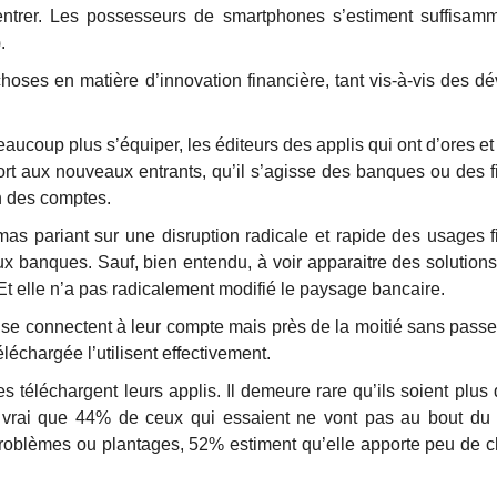
entrer. Les possesseurs de smartphones s’estiment suffisa
.
hoses en matière d’innovation financière, tant vis-à-vis des 
beaucoup plus s’équiper, les éditeurs des applis qui ont d’ores 
pport aux nouveaux entrants, qu’il s’agisse des banques ou des
n des comptes.
émas pariant sur une disruption radicale et rapide des usages f
x banques. Sauf, bien entendu, à voir apparaitre des solutions 
 Et elle n’a pas radicalement modifié le paysage bancaire.
connectent à leur compte mais près de la moitié sans passer p
léchargée l’utilisent effectivement.
éléchargent leurs applis. Il demeure rare qu’ils soient plus d
 vrai que 44% de ceux qui essaient ne vont pas au bout du 
 problèmes ou plantages, 52% estiment qu’elle apporte peu de 