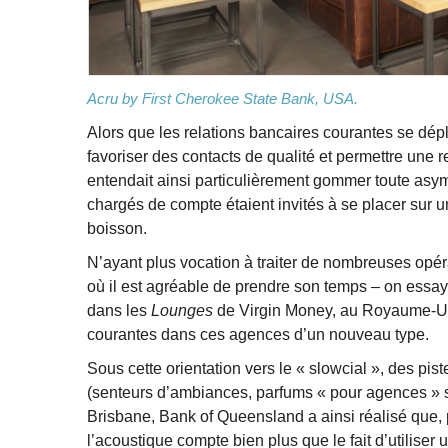
Acru by First Cherokee State Bank, USA.
Alors que les relations bancaires courantes se dép
favoriser des contacts de qualité et permettre une r
entendait ainsi particulièrement gommer toute asymé
chargés de compte étaient invités à se placer sur un
boisson.
N’ayant plus vocation à traiter de nombreuses opérat
où il est agréable de prendre son temps – on essaya
dans les
Lounges
de Virgin Money, au Royaume-Uni,
courantes dans ces agences d’un nouveau type.
Sous cette orientation vers le « slowcial », des pist
(senteurs d’ambiances, parfums « pour agences » s
Brisbane, Bank of Queensland a ainsi réalisé que, 
l’acoustique compte bien plus que le fait d’utiliser