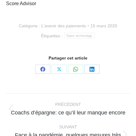
Score Advisor
Catégorie :
L'avenir des paiements
15 mars 2020
Étiquettes :
Open technology
Partager cet article
Partager
Partager
Partager
Partager
sur
sur
sur
sur
Facebook
X
WhatsApp
LinkedIn
Navigation
article
PRÉCÉDENT
Article
Coachs d’épargne: ce qu’il leur manque encore
précédent
:
SUIVANT
Face à la pandémie, quelques mesures très