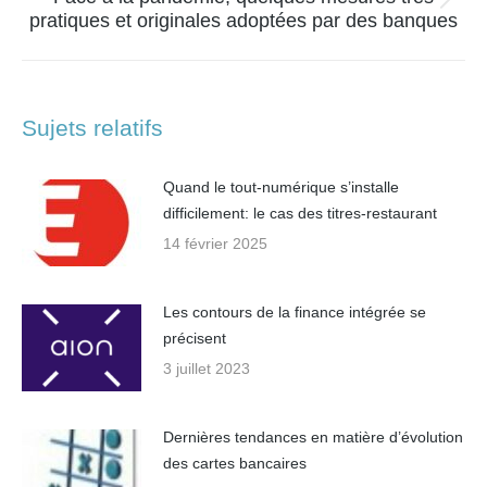
Article
pratiques et originales adoptées par des banques
suivant
:
Sujets relatifs
Quand le tout-numérique s’installe
difficilement: le cas des titres-restaurant
14 février 2025
Les contours de la finance intégrée se
précisent
3 juillet 2023
Dernières tendances en matière d’évolution
des cartes bancaires