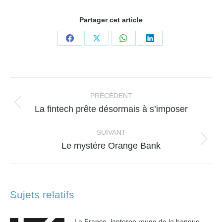
Partager cet article
Partager
Partager
Partager
Partager
sur
sur
sur
sur
Facebook
X
WhatsApp
LinkedIn
Navigation
article
PRÉCÉDENT
Article
La fintech prête désormais à s’imposer
précédent
:
SUIVANT
Article
Le mystère Orange Bank
suivant
:
Sujets relatifs
La France, lanterne rouge de la banque