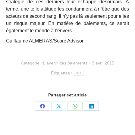
stratégie de ces derniers leur échappe désormais. A
terme, une telle attitude les condamnera à n’être que des
acteurs de second rang. Il n’y pas là seulement pour elles
un risque majeur. En matière de paiements, ce serait
également le monde à l’envers.
Guillaume ALMERAS/Score Advisor
Catégorie :
L'avenir des paiements
9 avril 2015
Étiquettes :
IOT
Partager cet article
Partager
Partager
Partager
Partager
sur
sur
sur
sur
Facebook
X
WhatsApp
LinkedIn
Navigation