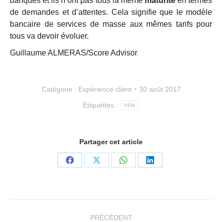
banques et ils n’ont pas tous la même
maturité
en termes
de demandes et d’attentes. Cela signifie que le modèle
bancaire de services de masse aux mêmes tarifs pour
tous va devoir évoluer.
Guillaume ALMERAS/Score Advisor
Catégorie :
Expérience client
30 août 2017
Étiquettes :
PFM
Partager cet article
Partager
Partager
Partager
Partager
sur
sur
sur
sur
Facebook
X
WhatsApp
LinkedIn
Navigation
article
PRÉCÉDENT