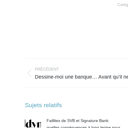
Catég
Navigation
article
PRÉCÉDENT
Article
Dessine-moi une banque… Avant qu’il ne s
précédent
:
Sujets relatifs
Faillites de SVB et Signature Bank:
quelles conséquences à long terme pour