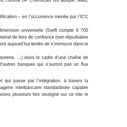
ales, comme BP Chemicals ont adopté. Mais,
lification – en l’occurrence menée par l’ICC
dimension universelle (Swift compte 9 700
arial de tiers de confiance (non répudiation
nt aujourd’hui tentés de s’immiscer dans le
ésorerie, …) dans le cadre d’une chaîne de
 d’autres banques qui n’auront pas un flux
 qui passe par l’intégration, à travers la
gerie interbancaire standardisée capable
ns plusieurs fois souligné sur ce site le