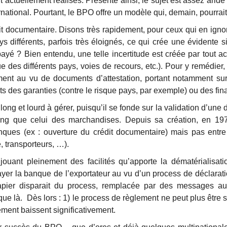
 actuellement réalisés. Présenté ainsi, le sujet est assez aride e
ational. Pourtant, le BPO offre un modèle qui, demain, pourrai
édit documentaire. Disons très rapidement, pour ceux qui en ign
ifférents, parfois très éloignés, ce qui crée une évidente situa
-il payé ? Bien entendu, une telle incertitude est créée par tout
e des différents pays, voies de recours, etc.). Pour y remédier, 
ment au vu de documents d’attestation, portant notamment sur 
s des garanties (contre le risque pays, par exemple) ou des fi
ong et lourd à gérer, puisqu’il se fonde sur la validation d’un
ong que celui des marchandises. Depuis sa création, en 197
anques (ex : ouverture du crédit documentaire) mais pas ent
, transporteurs, …).
jouant pleinement des facilités qu’apporte la dématérialisa
yer la banque de l’exportateur au vu d’un process de déclarati
apier disparait du process, remplacée par des messages a
ue là. Dès lors : 1) le process de règlement ne peut plus être so
ement baissent significativement.