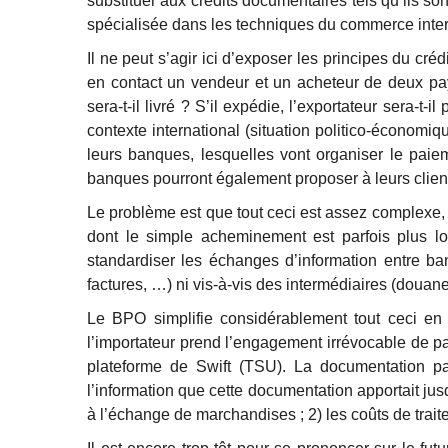
substituer aux crédits documentaires tels qu’ils sont
spécialisée dans les techniques du commerce intern
Il ne peut s’agir ici d’exposer les principes du cr
en contact un vendeur et un acheteur de deux pays d
sera-t-il livré ? S’il expédie, l’exportateur sera-t
contexte international (situation politico-économiqu
leurs banques, lesquelles vont organiser le paie
banques pourront également proposer à leurs client
Le problème est que tout ceci est assez complexe, l
dont le simple acheminement est parfois plus l
standardiser les échanges d’information entre b
factures, …) ni vis-à-vis des intermédiaires (douane
Le BPO simplifie considérablement tout ceci en 
l’importateur prend l’engagement irrévocable de pa
plateforme de Swift (TSU). La documentation p
l’information que cette documentation apportait jusq
à l’échange de marchandises ; 2) les coûts de trait