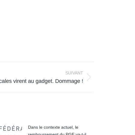
SUIVANT
cales virent au gadget. Dommage !
Dans le contexte actuel, le
remboursement du PGE va-t-il