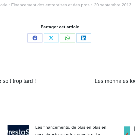
orie :
Financement des entreprises et des pros
20 septembre 2013
Partager cet article
Partager
Partager
Partager
Partager
sur
sur
sur
sur
Facebook
X
WhatsApp
LinkedIn
Article
oit trop tard !
Les monnaies lo
suivant
:
Les financements, de plus en plus en
prise directe avec les projets et les