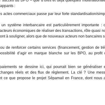
futur succès du BPO – que d’ores et déjà quelques multination
rappants :
es actes commerciaux passe par leur forte standardisation/simp
un système interbancaire est particulièrement importante : 
cteurs économiques de réaliser des transactions, rôle quasi not
nt à souligner, alors que de nouveaux acteurs non bancaires so
ou de renforcer certains services (financement, gestion de tr
possibilité d’agir en marque blanche sur les BPO, au profit
aiements se dessine ici, qui pourrait bien se généraliser et
changes réels et des flux de règlement. La clé ? Une messa
 ce que propose le projet Sépamail en France, dont nous avo