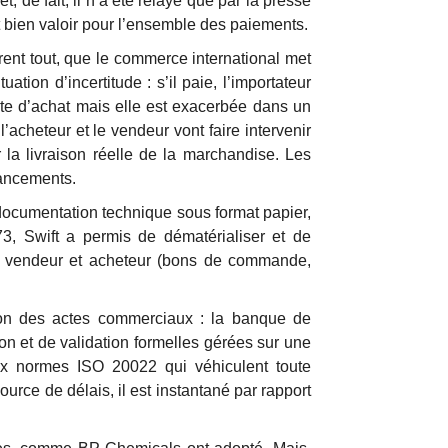
t, de fait, il n’a été relayé que par la presse
t bien valoir pour l’ensemble des paiements.
orent tout, que le commerce international met
tion d’incertitude : s’il paie, l’importateur
 acte d’achat mais elle est exacerbée dans un
l’acheteur et le vendeur vont faire intervenir
la livraison réelle de la marchandise. Les
nancements.
e documentation technique sous format papier,
3, Swift a permis de dématérialiser et de
re vendeur et acheteur (bons de commande,
tion des actes commerciaux : la banque de
on et de validation formelles gérées sur une
ux normes ISO 20022 qui véhiculent toute
urce de délais, il est instantané par rapport