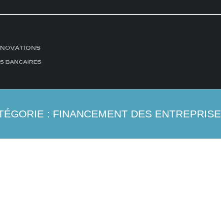
TÉGORIE :
FINANCEMENT DES ENTREPRISE
es conséquences à long terme pour les startups?
aume A
29 mars 2023