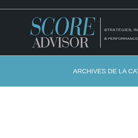
ARCHIVES DE LA CA
Faillites de SVB et Signature Bank: quell
Financement des entreprises et des pros
Par
Guill