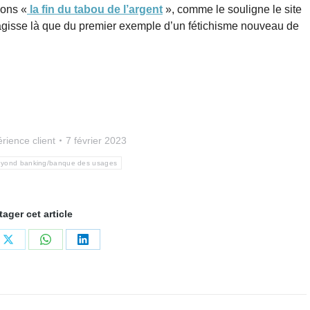
vons «
la fin du tabou de l’argent
», comme le souligne le site
e s’agisse là que du premier exemple d’un fétichisme nouveau de
rience client
7 février 2023
yond banking/banque des usages
tager cet article
ger
Partager
Partager
Partager
sur
sur
sur
book
X
WhatsApp
LinkedIn