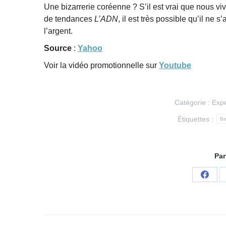
Une bizarrerie coréenne ? S’il est vrai que nous vi
de tendances
L’ADN
, il est très possible qu’il n
l’argent.
Source
:
Yahoo
Voir la vidéo promotionnelle sur
Youtube
Catégorie :
Expé
Étiquettes :
Be
Par
Parta
sur
Face
Navigation