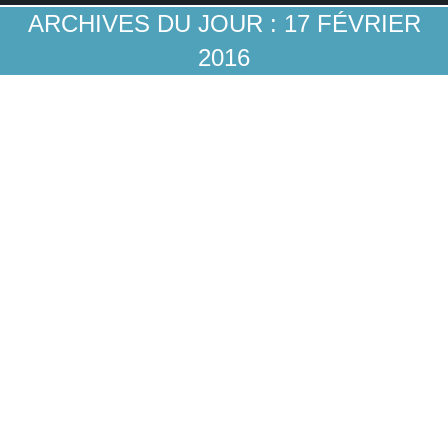
ARCHIVES DU JOUR :
17 FÉVRIER
2016
La Caisse d’Epargne innove (vraiment) à