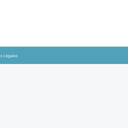
 déjà se soucier d’imaginer des moyens de
2. Une startup à ce point disruptive
s Légales