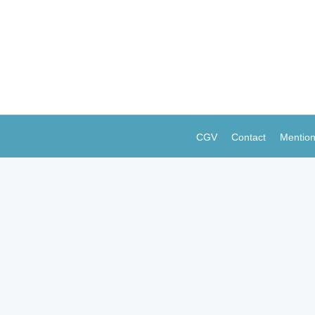
tion tout court – va devenir un problème. Il faut donc d’ores et
ce que propose Traity, une startup de Mountain View créée en 201
CGV
Contact
Mention