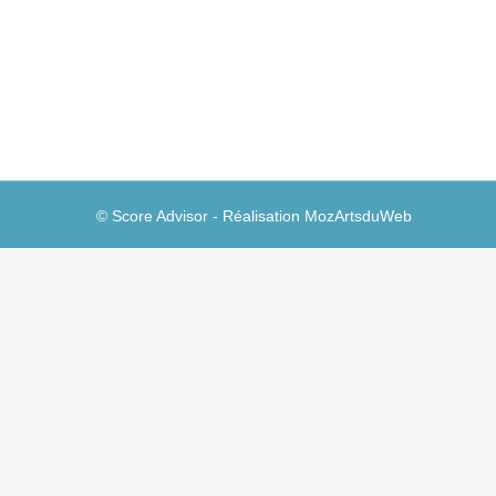
Vous avez dit disruptif ? Traity
La Data Banque
Par
Guillaume A
15 mars 2017
Demain, notre réputation en ligne – notre réputa
la gérer de manière active et favorable. C’est 
qu’elle propose…
© Score Advisor - Réalisation
MozArtsduWeb