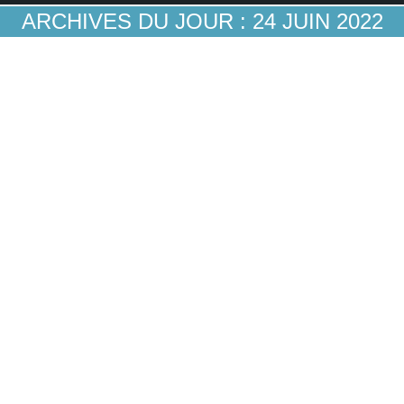
ARCHIVES DU JOUR :
24 JUIN 2022
Quels conseils financiers les jeunes vont-ils