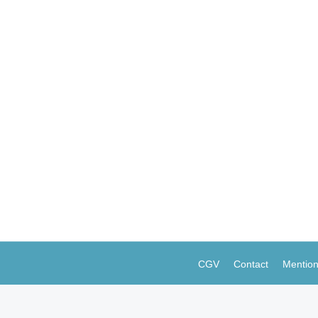
 à venir
 Commentaire
st, de SumUp, trace trois tendances qui façonneront l’avenir 
CGV
Contact
Mention