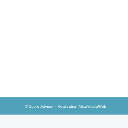
Ecosystème fintech: des bouleversements
Néo-banques
Par
Guillaume A
3 janvier 2023
1
Dans une chronique du JDN, Marc-Alexander Chri
© Score Advisor - Réalisation
MozArtsduWeb