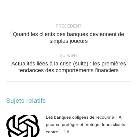
sur
sur
sur
sur
Facebook
X
WhatsApp
LinkedIn
Navigation
article
PRÉCÉDENT
Quand les clients des banques deviennent de
Article
simples joueurs
précédent
:
SUIVANT
Actualités liées à la crise (suite) : les premières
Article
tendances des comportements financiers
suivant
:
Sujets relatifs
Les banques obligées de recourir à l’IA
pour se protéger et protéger leurs clients
contre… l’IA