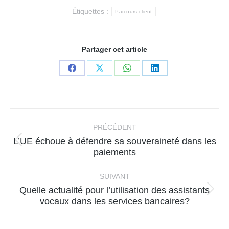
Étiquettes :
Parcours client
Partager cet article
Partager
Partager
Partager
Partager
sur
sur
sur
sur
Facebook
X
WhatsApp
LinkedIn
Navigation
article
PRÉCÉDENT
L’UE échoue à défendre sa souveraineté dans les
Article
paiements
précédent
:
SUIVANT
Quelle actualité pour l’utilisation des assistants
Article
vocaux dans les services bancaires?
suivant
: