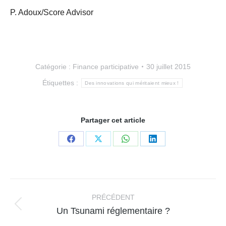
P. Adoux/Score Advisor
Catégorie :
Finance participative
30 juillet 2015
Étiquettes :
Des innovations qui méritaient mieux !
Partager cet article
Partager
Partager
Partager
Partager
sur
sur
sur
sur
Facebook
X
WhatsApp
LinkedIn
Navigation
article
PRÉCÉDENT
Article
Un Tsunami réglementaire ?
précédent