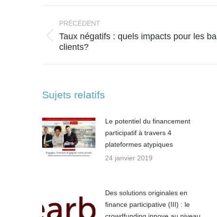
Navigation
article
PRÉCÉDENT
Taux négatifs : quels impacts pour les b
Article
clients?
précédent
:
Sujets relatifs
Le potentiel du financement
participatif à travers 4
plateformes atypiques
24 janvier 2019
Des solutions originales en
finance participative (III) : le
crowdfunding innove au niveau