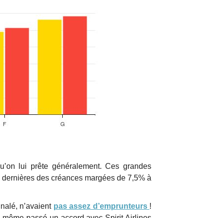
e qu’on lui prête généralement. Ces grandes
ces dernières des créances margées de 7,5% à
gnalé, n’avaient
pas assez d’emprunteurs
!
 a même passé un accord avec Spirit Airlines