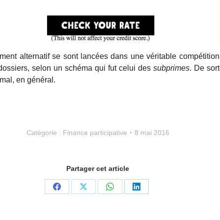
ment alternatif se sont lancées dans une véritable compétitio
 dossiers, selon un schéma qui fut celui des
subprimes
. De sort
 mal, en général.
Catégorie :
Finance participative
8 mai 2016
Partager cet article
Partager
Partager
Partager
Partager
sur
sur
sur
sur