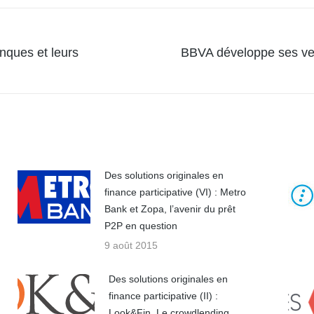
Facebook
X
WhatsApp
LinkedIn
anques et leurs
BBVA développe ses ven
Article
suivant
:
Des solutions originales en
finance participative (VI) : Metro
Bank et Zopa, l’avenir du prêt
P2P en question
9 août 2015
Des solutions originales en
finance participative (II) :
Look&Fin. Le crowdlending