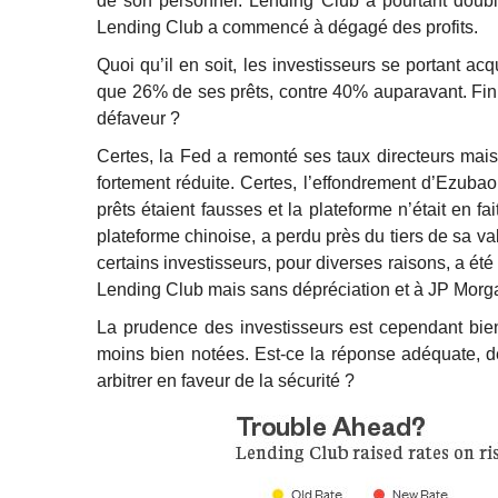
de son personnel. Lending Club a pourtant doublé
Lending Club a commencé à dégagé des profits.
Quoi qu’il en soit, les investisseurs se portant a
que 26% de ses prêts, contre 40% auparavant. Fin 
défaveur ?
Certes, la Fed a remonté ses taux directeurs mais
fortement réduite. Certes, l’effondrement d’Ezub
prêts étaient fausses et la plateforme n’était en f
plateforme chinoise, a perdu près du tiers de sa va
certains investisseurs, pour diverses raisons, a é
Lending Club mais sans dépréciation et à JP Morg
La prudence des investisseurs est cependant bien 
moins bien notées. Est-ce la réponse adéquate, dès
arbitrer en faveur de la sécurité ?