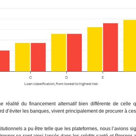
une réalité du financement alternatif bien différente de cell
bord d’éviter les banques, vivent principalement de procurer à 
utionnels a pu être telle que les plateformes, nous l’avions si
Prosper se sont ainsi lancés dans les crédits santé et Prosper