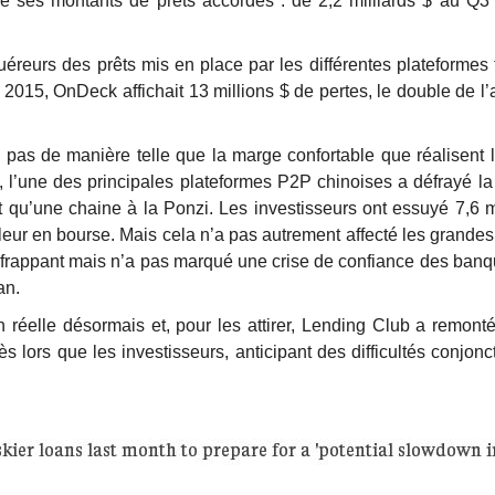
 ses montants de prêts accordés : de 2,2 milliards $ au Q3 
cquéreurs des prêts mis en place par les différentes plateformes
2015, OnDeck affichait 13 millions $ de pertes, le double de 
 pas de manière telle que la marge confortable que réalisent l
ao, l’une des principales plateformes P2P chinoises a défrayé
ait qu’une chaine à la Ponzi. Les investisseurs ont essuyé 7,6 m
leur en bourse. Mais cela n’a pas autrement affecté les grandes 
té frappant mais n’a pas marqué une crise de confiance des banq
an.
réelle désormais et, pour les attirer, Lending Club a remonté
 lors que les investisseurs, anticipant des difficultés conjonct