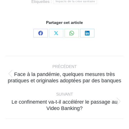
Étiquettes :
Impacts de la crise sanitaire
Partager cet article
Partager
Partager
Partager
Partager
sur
sur
sur
sur
Facebook
X
WhatsApp
LinkedIn
Navigation
article
PRÉCÉDENT
Face à la pandémie, quelques mesures très
Article
pratiques et originales adoptées par des banques
précédent
:
SUIVANT
Le confinement va-t-il accélérer le passage au
Article
Video Banking?
suivant
: