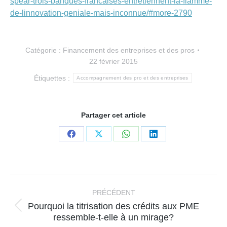
spear-trois-banques-francaises-entretiennent-la-flamme-
de-linnovation-geniale-mais-inconnue/#more-2790
Catégorie :
Financement des entreprises et des pros
22 février 2015
Étiquettes :
Accompagnement des pro et des entreprises
Partager cet article
Partager
Partager
Partager
Partager
sur
sur
sur
sur
Facebook
X
WhatsApp
LinkedIn
Navigation
article
PRÉCÉDENT
Pourquoi la titrisation des crédits aux PME
Article
ressemble-t-elle à un mirage?
précédent