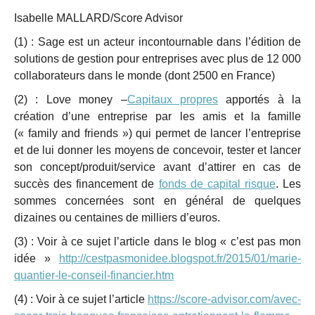
Isabelle MALLARD/Score Advisor
(1) : Sage est un acteur incontournable dans l’édition de
solutions de gestion pour entreprises avec plus de 12 000
collaborateurs dans le monde (dont 2500 en France)
(2) : Love money –
Capitaux propres
apportés à la
création d’une entreprise par les amis et la famille
(« family and friends ») qui permet de lancer l’entreprise
et de lui donner les moyens de concevoir, tester et lancer
son concept/produit/service avant d’attirer en cas de
succès des financement de
fonds de capital risque
. Les
sommes concernées sont en général de quelques
dizaines ou centaines de milliers d’euros.
(3) : Voir à ce sujet l’article dans le blog « c’est pas mon
idée »
http://cestpasmonidee.blogspot.fr/2015/01/marie-
quantier-le-conseil-financier.htm
(4) : Voir à ce sujet l’article
https://score-advisor.com/avec-