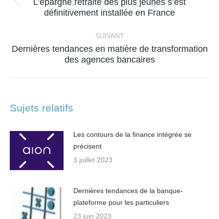
L’épargne retraite des plus jeunes s’est
Article
définitivement installée en France
précédent
:
SUIVANT
Dernières tendances en matière de transformation
Article
des agences bancaires
suivant
:
Sujets relatifs
Les contours de la finance intégrée se
précisent
3 juillet 2023
Dernières tendances de la banque-
plateforme pour les particuliers
23 juin 2023