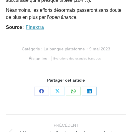
succursale qui a presque triplée (284 %).
Néanmoins, les efforts désormais passeront sans doute
de plus en plus par l’
open finance
.
Source
:
Finextra
Catégorie :
La banque plateforme
9 mai 2023
Étiquettes :
Evolutions des grandes banques
Partager cet article
Partager
Partager
Partager
Partager
sur
sur
sur
sur
Facebook
X
WhatsApp
LinkedIn
Navigation
article
PRÉCÉDENT