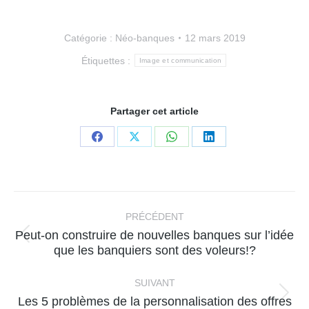
Catégorie :
Néo-banques
12 mars 2019
Étiquettes :
Image et communication
Partager cet article
Partager
Partager
Partager
Partager
sur
sur
sur
sur
Facebook
X
WhatsApp
LinkedIn
Navigation
article
PRÉCÉDENT
Peut-on construire de nouvelles banques sur l’idée
Article
que les banquiers sont des voleurs!?
précédent
:
SUIVANT
Article
Les 5 problèmes de la personnalisation des offres