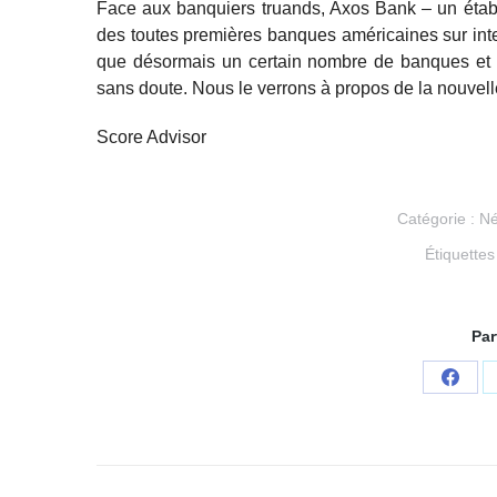
Face aux banquiers truands, Axos Bank – un établ
des toutes premières banques américaines sur inte
que désormais un certain nombre de banques et n
sans doute. Nous le verrons à propos de la nouvelle
Score Advisor
Catégorie :
Né
Étiquettes
Par
Parta
sur
Face
Navigation