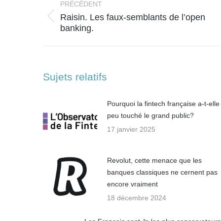
article
PRÉCÉDENT
Raisin. Les faux-semblants de l’open
Article
banking.
précédent
:
Sujets relatifs
Pourquoi la fintech française a-t-elle 
peu touché le grand public?
17 janvier 2025
Revolut, cette menace que les
banques classiques ne cernent pas
encore vraiment
18 décembre 2024