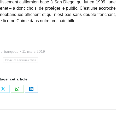
issement californien basé à San Diego, qui fut en 1999 l’une
rnet – a donc choisi de protéger le public. C’est une accroche
éobanques affichent et qui n’est pas sans double-tranchant,
 licorne Chime dans notre prochain billet.
o-banques
11 mars 2019
 :
Image et communication
tager cet article
ger
Partager
Partager
Partager
sur
sur
sur
book
X
WhatsApp
LinkedIn