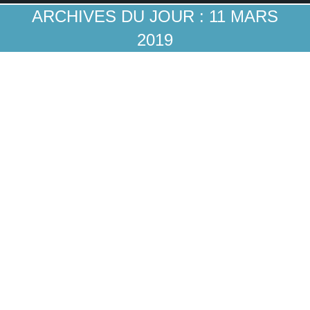
ARCHIVES DU JOUR :
11 MARS
2019
Peut-on construire de nouvelles banques sur
l’idée que les banquiers sont des voleurs!?
Néo-banques
Par
Guillaume A
11 mars 2019
C’est en tous cas ce que n’hésite pas à suggérer
explicitement Axos Bank dans un récent clip