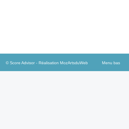
publicitaire qui se passe de commentaires – sinon
pour souligner qu’on connait quand même peu de
secteurs où l’on traite ainsi ses concurrents, dans
leur ensemble, de francs truands.
© Score Advisor - Réalisation
MozArtsduWeb
Menu bas