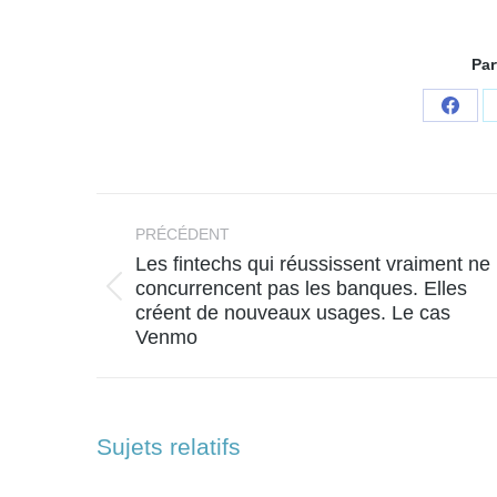
Par
Parta
sur
Face
Navigation
article
PRÉCÉDENT
Les fintechs qui réussissent vraiment ne
concurrencent pas les banques. Elles
Article
créent de nouveaux usages. Le cas
précédent
Venmo
:
Sujets relatifs