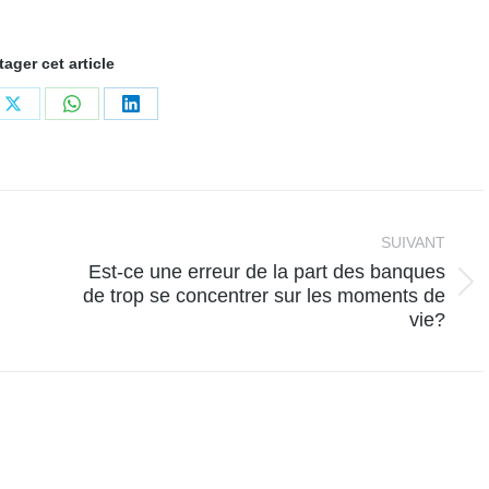
tager cet article
ger
Partager
Partager
Partager
sur
sur
sur
book
X
WhatsApp
LinkedIn
SUIVANT
Est-ce une erreur de la part des banques
Article
de trop se concentrer sur les moments de
suivant
vie?
: