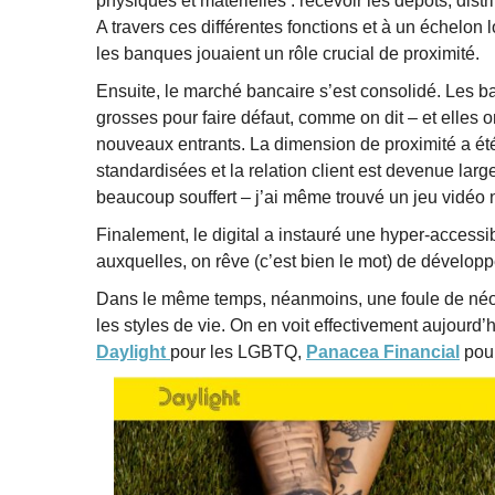
physiques et matérielles : recevoir les dépôts, distr
A travers ces différentes fonctions et à un échelon
les banques jouaient un rôle crucial de proximité.
Ensuite, le marché bancaire s’est consolidé. Les 
grosses pour faire défaut, comme on dit – et elles o
nouveaux entrants. La dimension de proximité a ét
standardisées et la relation client est devenue l
beaucoup souffert – j’ai même trouvé un jeu vidé
Finalement, le digital a instauré une hyper-accessib
auxquelles, on rêve (c’est bien le mot) de dévelop
Dans le même temps, néanmoins, une foule de néoba
les styles de vie. On en voit effectivement aujourd’hu
Daylight
pour les LGBTQ,
Panacea Financial
pour