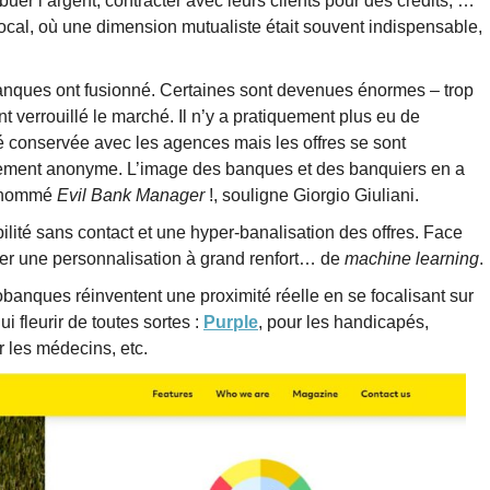
ibuer l’argent, contracter avec leurs clients pour des crédits, …
 local, où une dimension mutualiste était souvent indispensable,
banques ont fusionné. Certaines sont devenues énormes – trop
nt verrouillé le marché. Il n’y a pratiquement plus eu de
é conservée avec les agences mais les offres se sont
argement anonyme. L’image des banques et des banquiers en a
o nommé
Evil Bank Manager
!, souligne Giorgio Giuliani.
ilité sans contact et une hyper-banalisation des offres. Face
per une personnalisation à grand renfort… de
machine learning
.
nques réinventent une proximité réelle en se focalisant sur
i fleurir de toutes sortes :
Purple
, pour les handicapés,
 les médecins, etc.