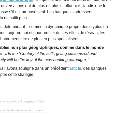
conversations ont de plus en plus d’influence ; tandis que le
assé s’il est proposé seul. Les banques s’adressent
a ne suffit plus.
 est déterminant – comme la dynamique propre des cryptos en
nt aujourd’hui et pour profiter de ces effets de réseau, les
hainement être de plus en plus spécialisées.
variables non plus géographiques, comme dans le monde
es
. «
In the “Century of the self”, giving customized and
ity will be the key of the new banking paradigm
. “
us l’avons souligné dans un précédent
article
, des banques
er cette stratégie.
o-banques
7 octobre 2021
yond banking/banque des usages