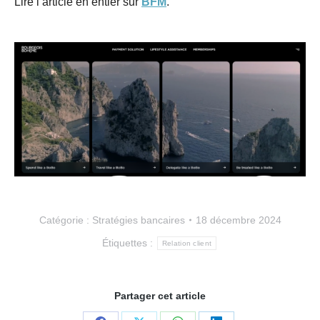
Lire l’article en entier sur
BFM
.
Catégorie :
Stratégies bancaires
18 décembre 2024
Étiquettes :
Relation client
Partager cet article