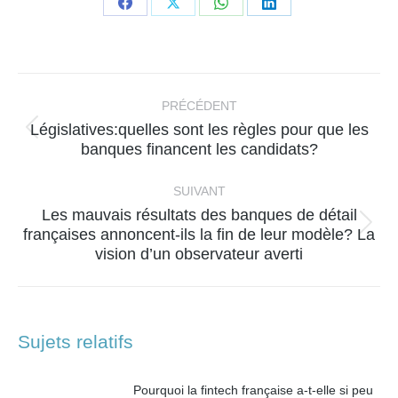
Partager
Partager
Partager
Partager
sur
sur
sur
sur
Facebook
X
WhatsApp
LinkedIn
Navigation
article
PRÉCÉDENT
Législatives:quelles sont les règles pour que les
Article
banques financent les candidats?
précédent
:
SUIVANT
Les mauvais résultats des banques de détail
Article
françaises annoncent-ils la fin de leur modèle? La
vision d’un observateur averti
suivant
:
Sujets relatifs
Pourquoi la fintech française a-t-elle si peu