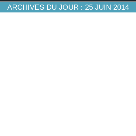
ARCHIVES DU JOUR :
25 JUIN 2014
Kiosk to invest, le crowdfunding rencontre la