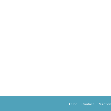
es?
2 Commentaires
esprit d’innovation quand, à côté d’elles, le monde des FinTec
novation Labs, des incubateurs d’idées nouvelles, ouverts aux je
s à se demander quelles drôles d’idées…
CGV
Contact
Mention