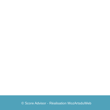
Les Innovation Labs sont-ils vraiment util
Expérience client
Par
Guillaume A
14 juin 2015
On reproche souvent aux banques leur manque d’
quelques années, les banques multiplient les In
voyant ces Labs, on est inévitablement poussé
© Score Advisor - Réalisation
MozArtsduWeb