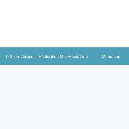
timide : une simple photo de l’équipe sur un coin
de mur pas trop en vue. Cela n’en recouvre pas
moins un enjeu important, essentiel même :…
© Score Advisor - Réalisation
MozArtsduWeb
Menu bas