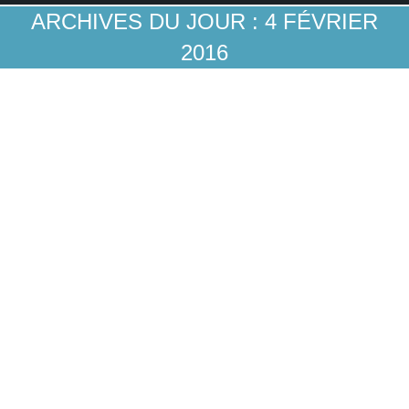
ARCHIVES DU JOUR :
4 FÉVRIER
2016
Découverte récente dans l’Oklahoma: les
banques peuvent avoir une personnalité!
Stratégies clientèles
Par
Guillaume A
4 février 2016
1 Commentaire
Depuis quelques années, certaines banques ont
choisi de mettre leurs personnels – surtout leurs
personnels d’agence – en vitrine. Dans la plupart
des cas, notamment en France, c’est encore bien