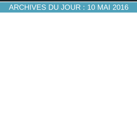
ARCHIVES DU JOUR :
10 MAI 2016
BBVA développe ses ventes sur les canaux