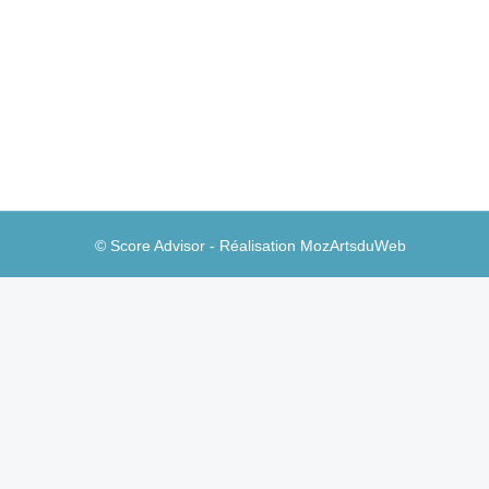
Des agences bancaires franchisées, pour
Agences bancaires
,
Stratégies bancaires
Par
Guill
Encore très peu répandue, la formule peut paraî
de la banque digitale et sur mobile. Elle ne p
Brève présentation.
© Score Advisor - Réalisation
MozArtsduWeb