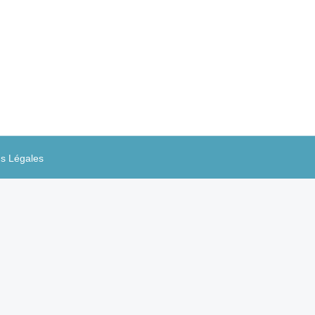
sembler assez obsolète dans le contexte
blement l’essor de la banque de demain.
s Légales