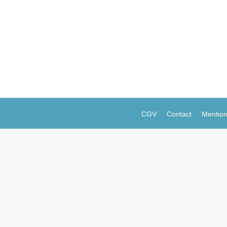
quoi pas?
aume A
5 octobre 2017
tre inattendue et la question surprendre. Elle peut également 
rend véritablement son sens, néanmoins, qu’à accompagner dura
CGV
Contact
Mention