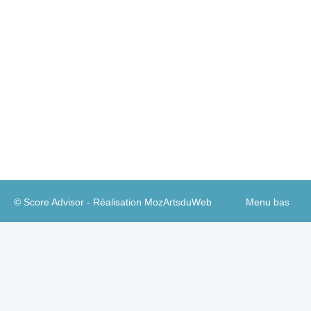
Expérience client
Par
Guillaume A
22 janvier 2019
La banque digitale s’impose inexorablement mais
bien moins rapidement que prévu et annoncé.
Sans qu’on sache très bien l’expliquer. En 2019,
les banques françaises ne sont encore
régulièrement en ligne qu’avec un tiers de leurs
clients. Au mieux.
© Score Advisor - Réalisation
MozArtsduWeb
Menu bas