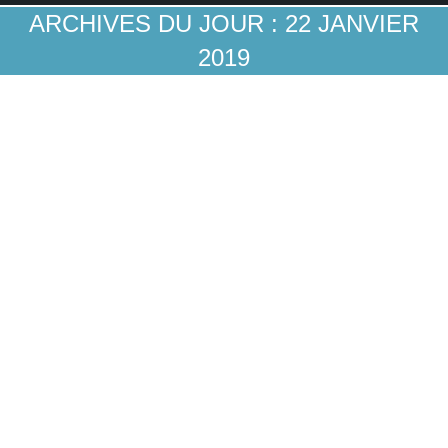
ARCHIVES DU JOUR :
22 JANVIER
2019
Quelques chiffres étonnants sur les rapports
en ligne des banques françaises avec leurs
clients