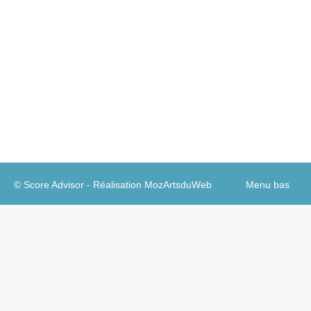
marques » (nous traduisons ainsi librement son
« Relatability Index ») et l’a soumis à des
représentants des Millenials et de la Génération Z
(soit les 18-34 ans), les invitant ainsi à désigner
les marques bancaires dont ils se sentent les plus
proches.…
© Score Advisor - Réalisation
MozArtsduWeb
Menu bas