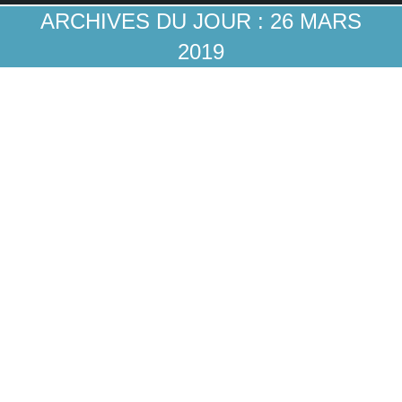
ARCHIVES DU JOUR :
26 MARS
2019
Quelle confiance les jeunes Américains
accordent-ils aux marques bancaires?
Stratégies clientèles
Par
Guillaume A
26 mars 2019
Le spécialiste des stratégies de marque BrandCap
a créé un intéressant « index de proximité aux