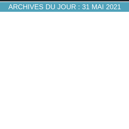
ARCHIVES DU JOUR :
31 MAI 2021
Comment les innovations bancaires peuvent
changer nos façons de vivre : l’exemple des
transports et de la mobilité
Stratégies bancaires
Par
Guillaume A
31 mai 2021
Sur le site MoneyVox, nous venons de publier un
article, qui sera suivi d’autres, sur le thème des
changements de nos modes de vie que les
innovations bancaires peuvent susciter et
accompagner. Un premier exemple en est fourni