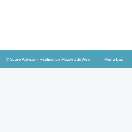
par les transports et la mobilité. Ces analyses
suivent les travaux que nous menons en
partenariat avec…
© Score Advisor - Réalisation
MozArtsduWeb
Menu bas