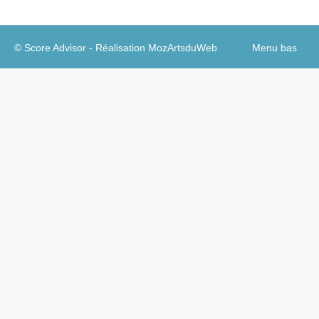
© Score Advisor - Réalisation
MozArtsduWeb
Menu bas