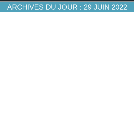
ARCHIVES DU JOUR :
29 JUIN 2022
Protégé : Les agences bancaires: des relais
de communication inexploités
Agences bancaires
Par
Guillaume A
29 juin 2022
Ce contenu est protégé par un mot de passe. Pour
le voir, veuillez saisir votre mot de passe ci-
dessous :
Mot de passe :