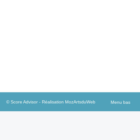
Quand, trop consensuelle, la communication
RSE devient inaudible!
RSE/ESG
Par
Guillaume A
17 avril 2023
Les 15 Caisses d’épargne lancent un Contrat
Utilité, à travers lequel – face à l’ampleur des défis
sociétaux – elles entendent contribuer
durablement à la transformation des territoires.
© Score Advisor - Réalisation
MozArtsduWeb
Menu bas