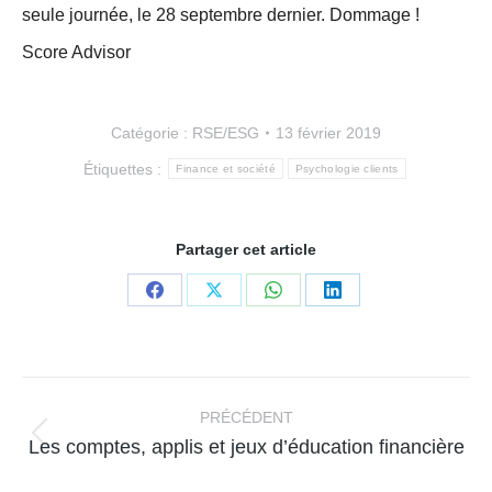
seule journée, le 28 septembre dernier. Dommage !
Score Advisor
Catégorie :
RSE/ESG
13 février 2019
Étiquettes :
Finance et société
Psychologie clients
Partager cet article
Partager
Partager
Partager
Partager
sur
sur
sur
sur
Facebook
X
WhatsApp
LinkedIn
Navigation
article
PRÉCÉDENT
Article
Les comptes, applis et jeux d’éducation financière
précédent