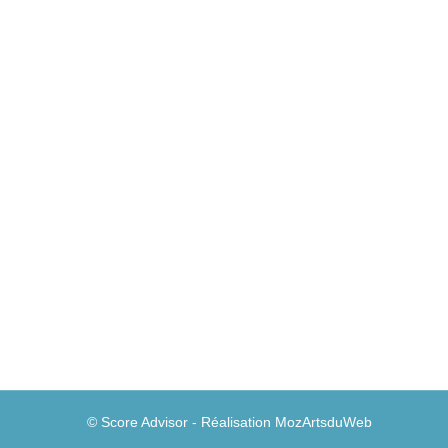
Un marché unique du crédit en Europe, cel
Epargne & crédit
Par
Guillaume A
6 décembre 20
C’est en tous cas l’objectif que s’est fixé la st
© Score Advisor - Réalisation
MozArtsduWeb