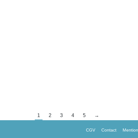
a a-t-il un sens?
22
artup estonienne Mifundo.
1
2
3
4
5
→
CGV
Contact
Mention