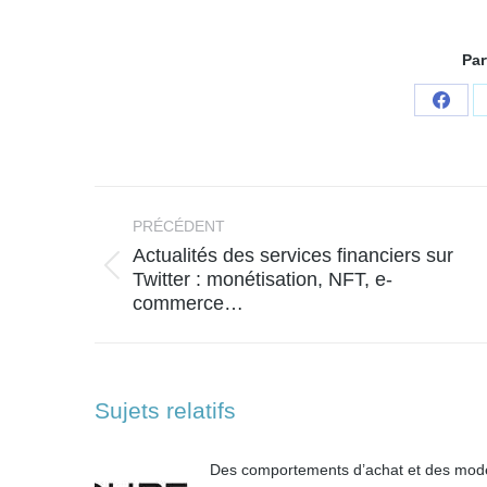
Par
Parta
sur
Face
Navigation
article
PRÉCÉDENT
Actualités des services financiers sur
Article
Twitter : monétisation, NFT, e-
précédent
commerce…
:
Sujets relatifs
Des comportements d’achat et des mod