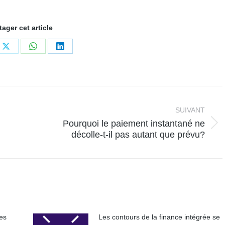
tager cet article
ger
Partager
Partager
Partager
sur
sur
sur
book
X
WhatsApp
LinkedIn
SUIVANT
Pourquoi le paiement instantané ne
Article
décolle-t-il pas autant que prévu?
suivant
:
es
Les contours de la finance intégrée se