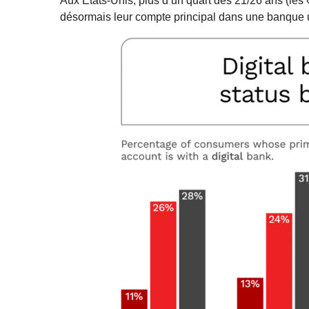
Aux Etats-Unis, plus d’un quart des 21/26 ans (les «
désormais leur compte principal dans une banque 