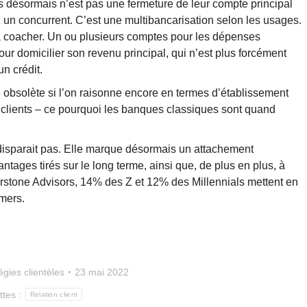
s désormais n’est pas une fermeture de leur compte principal
 un concurrent. C’est une multibancarisation selon les usages.
a coacher. Un ou plusieurs comptes pour les dépenses
pour domicilier son revenu principal, qui n’est plus forcément
n crédit.
e obsolète si l’on raisonne encore en termes d’établissement
rs clients – ce pourquoi les banques classiques sont quand
 disparait pas. Elle marque désormais un attachement
tages tirés sur le long terme, ainsi que, de plus en plus, à
rstone Advisors, 14% des Z et 12% des Millennials mettent en
mers.
égies clientèles
23 mai 2022
ttes :
Relation client