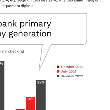
 Z ») et presqu’un tiers des 27/41 ans (les Millennials) ont
uniquement digitale.