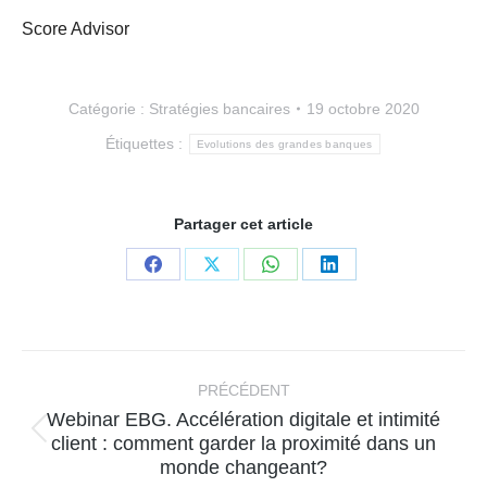
Score Advisor
Catégorie :
Stratégies bancaires
19 octobre 2020
Étiquettes :
Evolutions des grandes banques
Partager cet article
Partager
Partager
Partager
Partager
sur
sur
sur
sur
Facebook
X
WhatsApp
LinkedIn
Navigation
article
PRÉCÉDENT
Webinar EBG. Accélération digitale et intimité
Article
client : comment garder la proximité dans un
monde changeant?
précédent