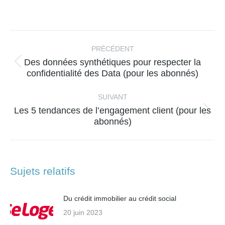
sur
sur
sur
sur
Facebook
X
WhatsApp
LinkedIn
Navigation
article
PRÉCÉDENT
Des données synthétiques pour respecter la
Article
confidentialité des Data (pour les abonnés)
précédent
:
SUIVANT
Les 5 tendances de l’engagement client (pour les
Article
abonnés)
suivant
:
Sujets relatifs
Du crédit immobilier au crédit social
20 juin 2023