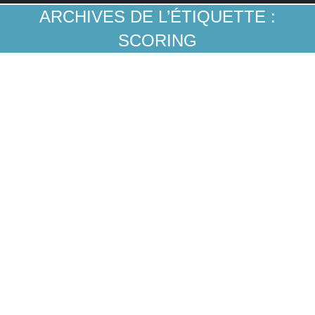
ARCHIVES DE L’ÉTIQUETTE :
SCORING
Le scoring de plus en plus alimenté par les
données comportementales
La Data Banque
Par
Guillaume A
11 avril 2023
Deux initiatives récemment recensées par
Finovate en témoignent.