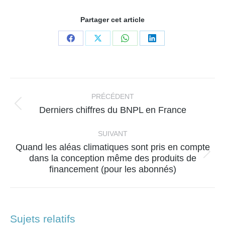
Partager cet article
Partager
Partager
Partager
Partager
sur
sur
sur
sur
Facebook
X
WhatsApp
LinkedIn
Navigation
article
PRÉCÉDENT
Article
Derniers chiffres du BNPL en France
précédent
:
SUIVANT
Quand les aléas climatiques sont pris en compte
Article
dans la conception même des produits de
financement (pour les abonnés)
suivant
:
Sujets relatifs