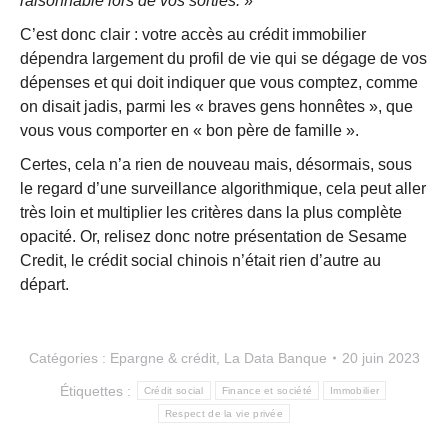
raisonnable lors de vos sorties.
»
C’est donc clair : votre accès au crédit immobilier
dépendra largement du profil de vie qui se dégage de vos
dépenses et qui doit indiquer que vous comptez, comme
on disait jadis, parmi les « braves gens honnêtes », que
vous vous comporter en « bon père de famille ».
Certes, cela n’a rien de nouveau mais, désormais, sous
le regard d’une surveillance algorithmique, cela peut aller
très loin et multiplier les critères dans la plus complète
opacité. Or, relisez donc notre présentation de Sesame
Credit, le crédit social chinois n’était rien d’autre au
départ.
Catégories :
Epargne & crédit
,
La Data Banque
20 juin 2023
Étiquettes :
Crédit social
Finance et société
Immobilier
Respect de la vie privée