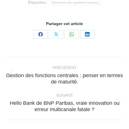
Étiquettes :
Evolutions des grandes banques
Partager cet article
Partager
Partager
Partager
Partager
sur
sur
sur
sur
Facebook
X
WhatsApp
LinkedIn
Navigation
article
PRÉCÉDENT
Gestion des fonctions centrales : penser en termes
Article
de maturité.
précédent
:
SUIVANT
Hello Bank de BNP Paribas, vraie innovation ou
Article
erreur multicanale fatale ?
suivant
: