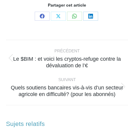
Partager cet article
Partager
Partager
Partager
Partager
sur
sur
sur
sur
Facebook
X
WhatsApp
LinkedIn
Navigation
article
PRÉCÉDENT
Le $BIM : et voici les cryptos-refuge contre la
Article
dévaluation de l’€
précédent
:
SUIVANT
Quels soutiens bancaires vis-à-vis d’un secteur
Article
agricole en difficulté? (pour les abonnés)
suivant
:
Sujets relatifs