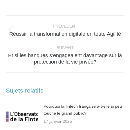
sur
sur
sur
sur
Facebook
X
WhatsApp
LinkedIn
Navigation
article
PRÉCÉDENT
Article
Réussir la transformation digitale en toute Agilité
précédent
:
SUIVANT
Et si les banques s’engageaient davantage sur la
Article
protection de la vie privée?
suivant
:
Sujets relatifs
Pourquoi la fintech française a-t-elle si peu
touché le grand public?
17 janvier 2025